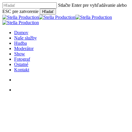
Skip
Stlačte Enter pre vyhľadávanie alebo
to
ESC pre zatvorenie
Hľadať
main
Close
content
Search
hľadať
Menu
Domov
Naše služby
Hudba
Moderátor
Show
Fotograf
Ostatné
Kontakt
hľadať
facebook
youtube
instagram
phone
email