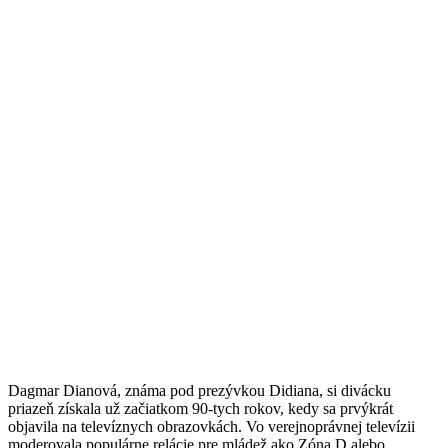
Dagmar Dianová, známa pod prezývkou Didiana, si divácku
priazeň získala už začiatkom 90-tych rokov, kedy sa prvýkrát
objavila na televíznych obrazovkách. Vo verejnoprávnej televízii
moderovala populárne relácie pre mládež ako Zóna D alebo