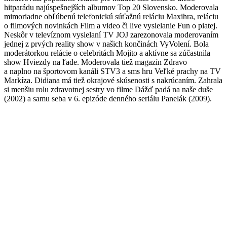
hitparádu najúspešnejších albumov Top 20 Slovensko. Moderovala
mimoriadne obľúbenú telefonickú súťažnú reláciu Maxihra, reláciu
o filmových novinkách Film a video či live vysielanie Fun o piatej.
Neskôr v televíznom vysielaní TV JOJ zarezonovala moderovaním
jednej z prvých reality show v našich končinách VyVolení. Bola
moderátorkou relácie o celebritách Mojito a aktívne sa zúčastnila
show Hviezdy na ľade. Moderovala tiež magazín Zdravo
a naplno na športovom kanáli STV3 a sms hru Veľké prachy na TV
Markíza. Didiana má tiež okrajové skúsenosti s nakrúcaním. Zahrala
si menšiu rolu zdravotnej sestry vo filme Dážď padá na naše duše
(2002) a samu seba v 6. epizóde denného seriálu Panelák (2009).