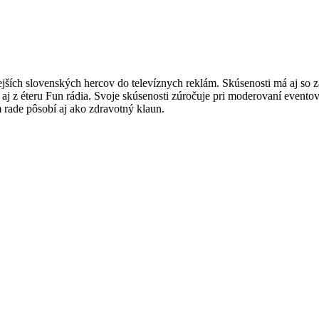
ejších slovenských hercov do televíznych reklám. Skúsenosti má aj so 
j z éteru Fun rádia. Svoje skúsenosti zúročuje pri moderovaní eventov,
 rade pôsobí aj ako zdravotný klaun.