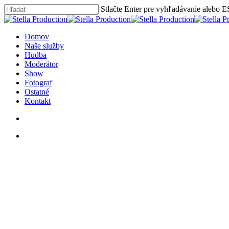
Skip
Stlačte Enter pre vyhľadávanie alebo E
to
Close
main
Search
content
hľadať
Menu
Domov
Naše služby
Hudba
Moderátor
Show
Fotograf
Ostatné
Kontakt
hľadať
facebook
youtube
instagram
phone
email