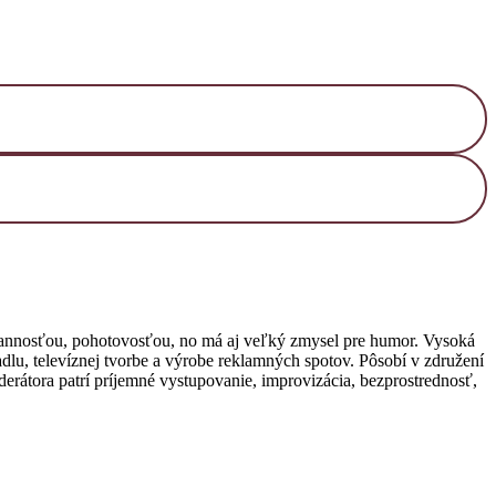
rannosťou, pohotovosťou, no má aj veľký zmysel pre humor. Vysoká
adlu, televíznej tvorbe a výrobe reklamných spotov. Pôso
bí v združení
átora patrí príjemné vystupovanie, improvizácia, bezprostrednosť,