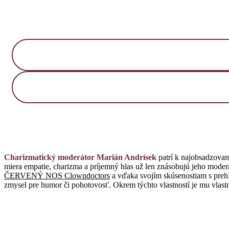
Charizmatický
moderátor Marián Andrísek
patrí k najobsadzova
miera empatie, charizma a príjemný hlas už len znásobujú jeho moderá
ČERVENÝ NOS Clowndoctors
a vďaka svojím skúsenostiam s preh
zmysel pre humor či pohotovosť. Okrem týchto vlastností je mu vlast