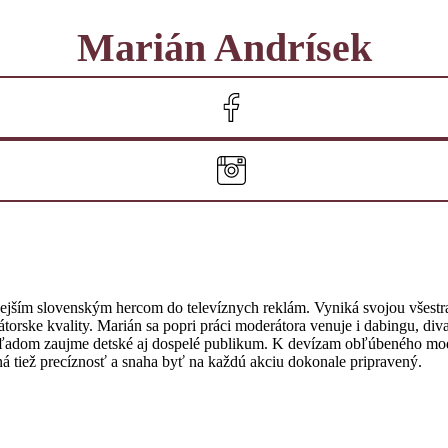
Marián Andrísek
nejším slovenským hercom do televíznych reklám. Vyniká svojou všest
torske kvality. Marián sa popri práci moderátora venuje i dabingu, div
ľadom zaujme detské aj dospelé publikum. K devízam obľúbeného moder
ná tiež precíznosť a snaha byť na každú akciu dokonale pripravený.