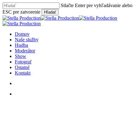
Skip
Stlačte Enter pre vyhľadávanie alebo
to
ESC pre zatvorenie
Hľadať
main
Close
content
Search
hľadať
Menu
Domov
Naše služby
Hudba
Moderátor
Show
Fotograf
Ostatné
Kontakt
hľadať
facebook
youtube
instagram
phone
email