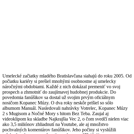
Umelecké začiatky mladého Bratislavčana siahajú do roku 2005. Od
počiatku kariéry si prešiel mnohými osobnostne aj umelecky
náročnými obdobiami. Každé z nich dokázal premeniť vo svoj
prospech a zhmotniť do zaujímavej hudobnej produkcie. Do
povedomia fanúšikov sa dostal už svojim prvým oficiálnym
nosičom Kopanec Múzy. O dva roky neskôr prišiel so sólo
albumom Manuál. Nasledovali nahrávky Votrelec, Kopanec Múzy
2 s Mugisom a Nočné Mory s hitom Bez Teba. Zaujal aj
videoklipom ku skladbe Najkrajšia Vec 2, o čom svedčí nielen viac
ako 3,5 miliónov zhliadnutí na Youtube, ale aj množstvo
pochvalných komentárov fanúšikov. Jeho počiny si vyslúžili