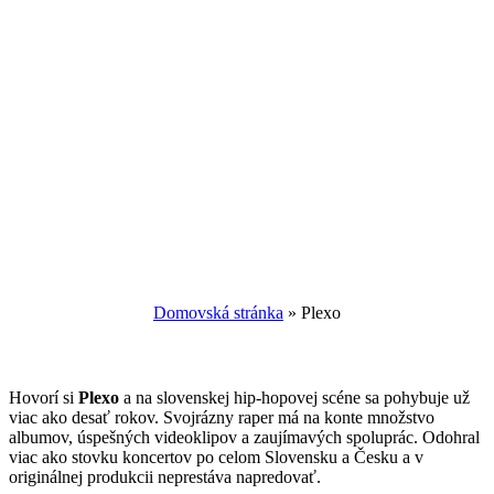
Domovská stránka
»
Plexo
Hovorí si
Plexo
a na slovenskej hip-hopovej scéne sa pohybuje už
viac ako desať rokov. Svojrázny raper má na konte množstvo
albumov, úspešných videoklipov a zaujímavých spoluprác. Odohral
viac ako stovku koncertov po celom Slovensku a Česku a v
originálnej produkcii neprestáva napredovať.