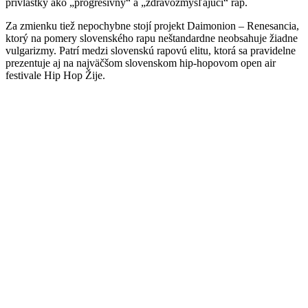
prívlastky ako „progresívny“ a „zdravozmýšľajúci“ rap.
Za zmienku tiež nepochybne stojí projekt Daimonion – Renesancia,
ktorý na pomery slovenského rapu neštandardne neobsahuje žiadne
vulgarizmy. Patrí medzi slovenskú rapovú elitu, ktorá sa pravidelne
prezentuje aj na najväčšom slovenskom hip-hopovom open air
festivale Hip Hop Žije.